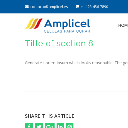
contacto@amplicel.es
+1 123-456-7890
HOM
Title of section 8
Generate Lorem Ipsum which looks reasonable. The gen
SHARE THIS ARTICLE