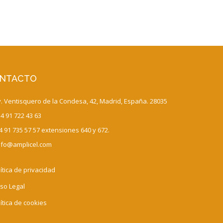
NTACTO
 Ventisquero de la Condesa, 42, Madrid, España. 28035
4 91 722 43 63
 91 735 57 57 extensiones 640 y 672.
fo@amplicel.com
ítica de privacidad
so Legal
ítica de cookies