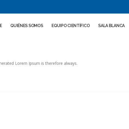
E
QUIÉNES SOMOS
EQUIPO CIENTÍFICO
SALA BLANCA
erated Lorem Ipsum is therefore always.