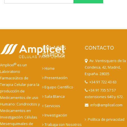
ENLACES
CONTACTO
RAPIDOS
Av. Ventisquero de la
©
Amplicel
es un
Condesa, 42, Madrid,
Home
Laboratorio
España. 28035
Presentación
Farmaceútico de
+34 91 722 43 63
Terapia Celular para la
Equipo Científico
+34 91 735 57 57
producción de
Sala Blanca
extensiones 640 y 672.
Medicamentos de uso
Humano: Condrocitos y
info@amplicel.com
Servicios
Medicamentos en
Investigación
Investigación: Células
Política de privacidad
Mesenquimales de
Trabaja con Nosotros