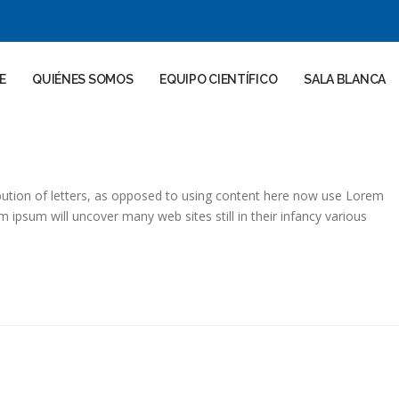
E
QUIÉNES SOMOS
EQUIPO CIENTÍFICO
SALA BLANCA
ibution of letters, as opposed to using content here now use Lorem
m ipsum will uncover many web sites still in their infancy various