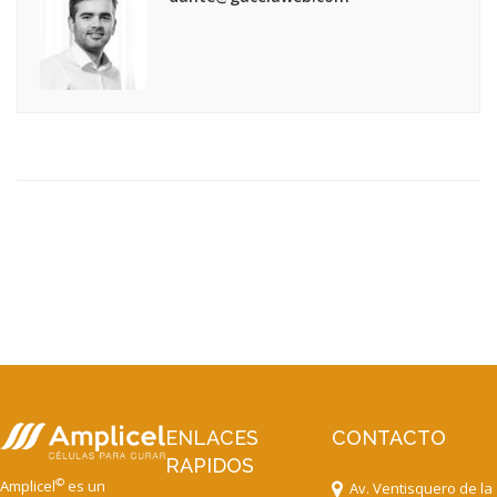
ENLACES
CONTACTO
RAPIDOS
©
Amplicel
es un
Av. Ventisquero de la