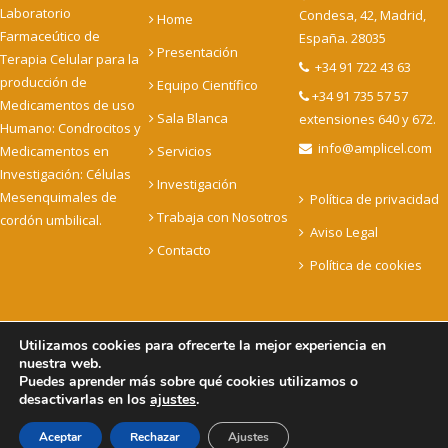
Laboratorio
Condesa, 42, Madrid,
Home
Farmaceútico de
España. 28035
Presentación
Terapia Celular para la
+34 91 722 43 63
producción de
Equipo Científico
+34 91 735 57 57
Medicamentos de uso
Sala Blanca
extensiones 640 y 672.
Humano: Condrocitos y
info@amplicel.com
Medicamentos en
Servicios
Investigación: Células
Investigación
Mesenquimales de
Política de privacidad
Trabaja con Nosotros
cordón umbilical.
Aviso Legal
Contacto
Política de cookies
Utilizamos cookies para ofrecerte la mejor experiencia en
nuestra web.
Copyright © 2022 Amplicel - Celulas para curar. todos los
Puedes aprender más sobre qué cookies utilizamos o
derechos reservados
desactivarlas en los
ajustes
.
Aceptar
Rechazar
Ajustes