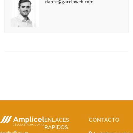
dante@gacelaweb.com
ENLACES
CONTACTO
RAPIDOS
©
Amplicel
es un