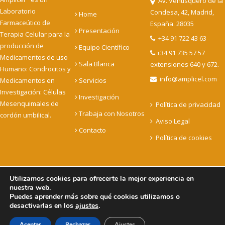
Av. Ventisquero de la
Laboratorio
Condesa, 42, Madrid,
Home
Farmaceútico de
España. 28035
Presentación
Terapia Celular para la
+34 91 722 43 63
producción de
Equipo Científico
+34 91 735 57 57
Medicamentos de uso
Sala Blanca
extensiones 640 y 672.
Humano: Condrocitos y
info@amplicel.com
Medicamentos en
Servicios
Investigación: Células
Investigación
Mesenquimales de
Política de privacidad
Trabaja con Nosotros
cordón umbilical.
Aviso Legal
Contacto
Política de cookies
Utilizamos cookies para ofrecerte la mejor experiencia en
nuestra web.
Copyright © 2022 Amplicel - Celulas para curar. todos los
Puedes aprender más sobre qué cookies utilizamos o
derechos reservados
desactivarlas en los
ajustes
.
Aceptar
Rechazar
Ajustes