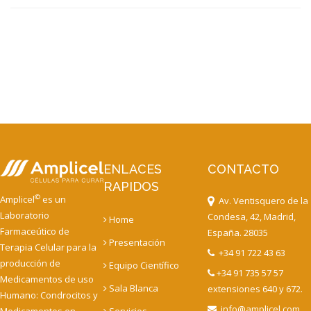
ENLACES
CONTACTO
RAPIDOS
©
Amplicel
es un
Av. Ventisquero de la
Laboratorio
Condesa, 42, Madrid,
Home
Farmaceútico de
España. 28035
Presentación
Terapia Celular para la
+34 91 722 43 63
producción de
Equipo Científico
+34 91 735 57 57
Medicamentos de uso
Sala Blanca
extensiones 640 y 672.
Humano: Condrocitos y
info@amplicel.com
Medicamentos en