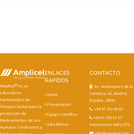
ENLACES
CONTACTO
RAPIDOS
©
Amplicel
es un
Av. Ventisquero de la
Laboratorio
Condesa, 42, Madrid,
Home
Farmaceútico de
España. 28035
Presentación
Terapia Celular para la
+34 91 722 43 63
producción de
Equipo Científico
+34 91 735 57 57
Medicamentos de uso
Sala Blanca
extensiones 640 y 672.
Humano: Condrocitos y
info@amplicel.com
Medicamentos en