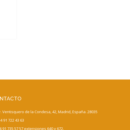
NTACTO
 Ventisquero de la Condesa, 42, Madrid, España. 28035
4 91 722 43 63
 91 735 57 57 extensiones 640 y 672.