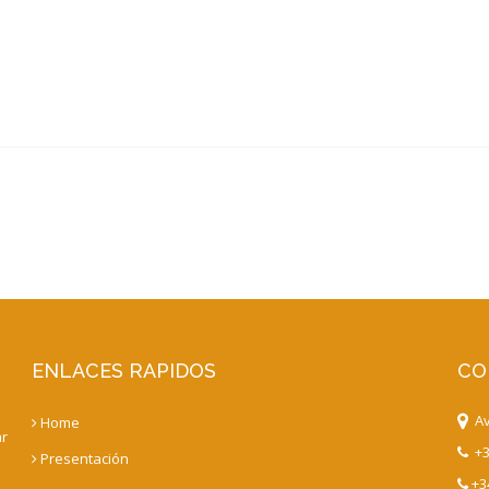
ENLACES RAPIDOS
CO
Av.
Home
ar
+3
Presentación
+34