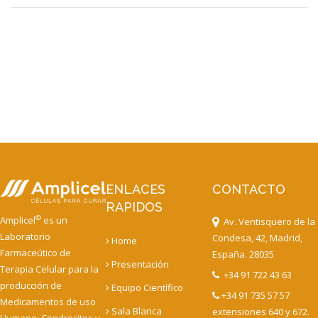
ENLACES
CONTACTO
RAPIDOS
©
Amplicel
es un
Av. Ventisquero de la
Laboratorio
Condesa, 42, Madrid,
Home
Farmaceútico de
España. 28035
Presentación
Terapia Celular para la
+34 91 722 43 63
producción de
Equipo Científico
+34 91 735 57 57
Medicamentos de uso
Sala Blanca
extensiones 640 y 672.
Humano: Condrocitos y