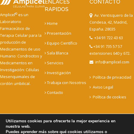
ENLACES
CONTACTO
RAPIDOS
©
Amplicel
es un
Av. Ventisquero de la
Laboratorio
Condesa, 42, Madrid,
Home
Farmaceútico de
España. 28035
Presentación
Terapia Celular para la
+34 91 722 43 63
producción de
Equipo Científico
+34 91 735 57 57
Medicamentos de uso
Sala Blanca
extensiones 640 y 672.
Humano: Condrocitos y
info@amplicel.com
Medicamentos en
Servicios
Investigación: Células
Investigación
Mesenquimales de
Política de privacidad
Trabaja con Nosotros
cordón umbilical.
Aviso Legal
Contacto
Política de cookies
Utilizamos cookies para ofrecerte la mejor experiencia en
nuestra web.
Copyright © 2022 Amplicel - Celulas para curar. todos los
Puedes aprender más sobre qué cookies utilizamos o