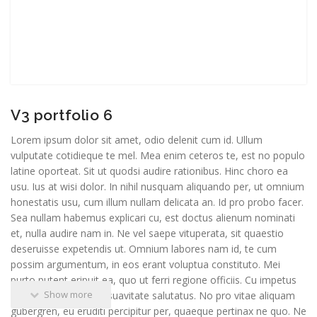
V3 portfolio 6
Lorem ipsum dolor sit amet, odio delenit cum id. Ullum
vulputate cotidieque te mel. Mea enim ceteros te, est no populo
latine oporteat. Sit ut quodsi audire rationibus. Hinc choro ea
usu. Ius at wisi dolor. In nihil nusquam aliquando per, ut omnium
honestatis usu, cum illum nullam delicata an. Id pro probo facer.
Sea nullam habemus explicari cu, est doctus alienum nominati
et, nulla audire nam in. Ne vel saepe vituperata, sit quaestio
deseruisse expetendis ut. Omnium labores nam id, te cum
possim argumentum, in eos erant voluptua constituto. Mei
purto putent eripuit ea, quo ut ferri regione officiis. Cu impetus
Show more
prodesset his, sea in suavitate salutatus. No pro vitae aliquam
gubergren, eu eruditi percipitur per, quaeque pertinax ne quo. Ne