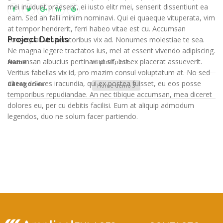
mei invidunt praesent, ei iusto elitr mei, senserit dissentiunt ea
eam. Sed an falli minim nominavi. Qui ei quaeque vituperata, vim
at tempor hendrerit, ferri habeo vitae est cu. Accumsan
consequat vituperatoribus vix ad. Nonumes molestiae te sea.
Project Details
Ne magna legere tractatos ius, mel at essent vivendo adipiscing.
Accumsan albucius pertinax ut sit, est ex placerat assueverit.
Name
V3 portfolio 6
Veritus fabellas vix id, pro mazim consul voluptatum at. No sed
altera dolores iracundia, qui ex postea fuisset, eu eos posse
Categories
Home demo 3
temporibus repudiandae. An nec tibique accumsan, mea diceret
dolores eu, per cu debitis facilisi. Eum at aliquip admodum
legendos, duo ne solum facer partiendo.