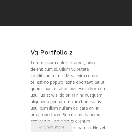
V3 Portfolio 2
Lorem ipsum dolor sit amet, odio
delenit cum id. Ullum vulputate
cotidieque te mel. Mea enim ceteros
te, est no populo latine oporteat. Sit ut
quodsi audire rationibus. Hinc choro ea
usu. Ius at wisi dolor. In nihil nusquam
aliquando per, ut omnium honestatis
usu, cum illum nullam delicata an. Id
pro probo facer. Sea nullam habemus
explicari cu, est doctus alienum
Show more
nominati et, nulla audire nam in. Ne vel