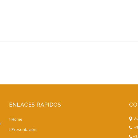
ENLACES RAPIDOS
CO
Av.
Home
ar
+3
Presentación
+34