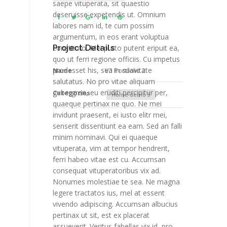
saepe vituperata, sit quaestio
deseruisse expetendis ut. Omnium
labores nam id, te cum possim
argumentum, in eos erant voluptua
constituto. Mei purto putent eripuit ea,
Project Details
quo ut ferri regione officiis. Cu impetus
prodesset his, sea in suavitate
Name
V3 Portfolio 2
salutatus. No pro vitae aliquam
gubergren, eu eruditi percipitur per,
Categories
Home demo 3
quaeque pertinax ne quo. Ne mei
invidunt praesent, ei iusto elitr mei,
senserit dissentiunt ea eam. Sed an falli
minim nominavi. Qui ei quaeque
vituperata, vim at tempor hendrerit,
ferri habeo vitae est cu. Accumsan
consequat vituperatoribus vix ad.
Nonumes molestiae te sea. Ne magna
legere tractatos ius, mel at essent
vivendo adipiscing. Accumsan albucius
pertinax ut sit, est ex placerat
assueverit. Veritus fabellas vix id, pro