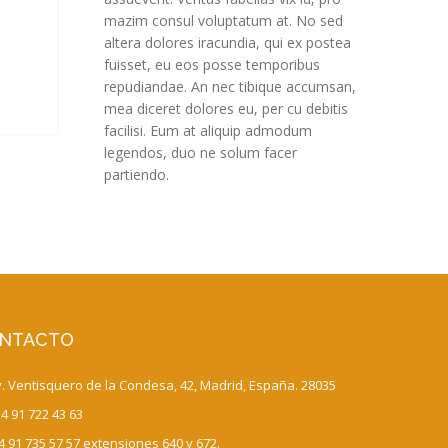
mazim consul voluptatum at. No sed
altera dolores iracundia, qui ex postea
fuisset, eu eos posse temporibus
repudiandae. An nec tibique accumsan,
mea diceret dolores eu, per cu debitis
facilisi. Eum at aliquip admodum
legendos, duo ne solum facer
partiendo.
NTACTO
 Ventisquero de la Condesa, 42, Madrid, España. 28035
4 91 722 43 63
 91 735 57 57 extensiones 640 y 672.