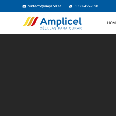
contacto@amplicel.es
+1 123-456-7890
HOM