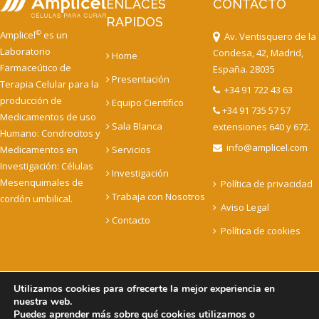
ENLACES
CONTACTO
RAPIDOS
©
Amplicel
es un
Av. Ventisquero de la
Laboratorio
Condesa, 42, Madrid,
Home
Farmaceútico de
España. 28035
Presentación
Terapia Celular para la
+34 91 722 43 63
producción de
Equipo Científico
+34 91 735 57 57
Medicamentos de uso
Sala Blanca
extensiones 640 y 672.
Humano: Condrocitos y
info@amplicel.com
Medicamentos en
Servicios
Investigación: Células
Investigación
Mesenquimales de
Política de privacidad
Trabaja con Nosotros
cordón umbilical.
Aviso Legal
Contacto
Política de cookies
Utilizamos cookies para ofrecerte la mejor experiencia en
nuestra web.
Copyright © 2022 Amplicel - Celulas para curar. todos los
Puedes aprender más sobre qué cookies utilizamos o