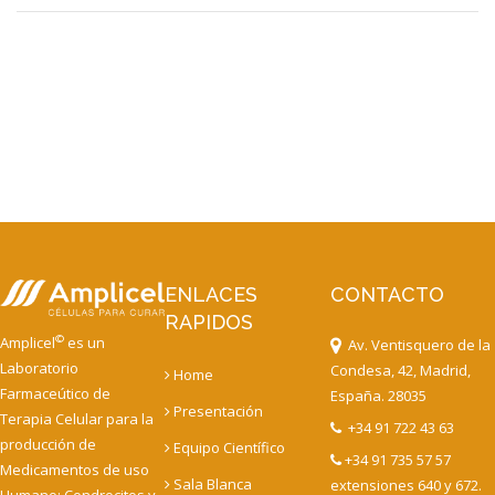
ENLACES
CONTACTO
RAPIDOS
©
Amplicel
es un
Av. Ventisquero de la
Laboratorio
Condesa, 42, Madrid,
Home
Farmaceútico de
España. 28035
Presentación
Terapia Celular para la
+34 91 722 43 63
producción de
Equipo Científico
+34 91 735 57 57
Medicamentos de uso
Sala Blanca
extensiones 640 y 672.
Humano: Condrocitos y