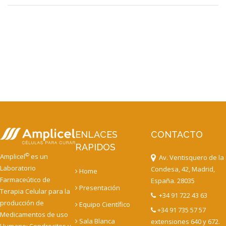
ENLACES
CONTACTO
RAPIDOS
©
Amplicel
es un
Av. Ventisquero de la
Laboratorio
Condesa, 42, Madrid,
Home
Farmaceútico de
España. 28035
Presentación
Terapia Celular para la
+34 91 722 43 63
producción de
Equipo Científico
+34 91 735 57 57
Medicamentos de uso
Sala Blanca
extensiones 640 y 672.
Humano: Condrocitos y