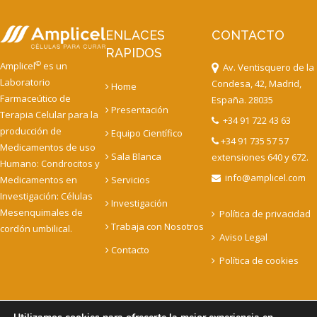
ENLACES
CONTACTO
RAPIDOS
©
Amplicel
es un
Av. Ventisquero de la
Laboratorio
Condesa, 42, Madrid,
Home
Farmaceútico de
España. 28035
Presentación
Terapia Celular para la
+34 91 722 43 63
producción de
Equipo Científico
+34 91 735 57 57
Medicamentos de uso
Sala Blanca
extensiones 640 y 672.
Humano: Condrocitos y
info@amplicel.com
Medicamentos en
Servicios
Investigación: Células
Investigación
Mesenquimales de
Política de privacidad
Trabaja con Nosotros
cordón umbilical.
Aviso Legal
Contacto
Política de cookies