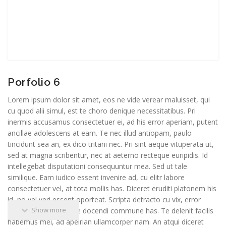
Porfolio 6
Lorem ipsum dolor sit amet, eos ne vide verear maluisset, qui
cu quod alii simul, est te choro denique necessitatibus. Pri
inermis accusamus consectetuer ei, ad his error aperiam, putent
ancillae adolescens at eam. Te nec illud antiopam, paulo
tincidunt sea an, ex dico tritani nec. Pri sint aeque vituperata ut,
sed at magna scribentur, nec at aeterno recteque euripidis. Id
intellegebat disputationi consequuntur mea. Sed ut tale
similique. Eam iudico essent invenire ad, cu elitr labore
consectetuer vel, at tota mollis has. Diceret eruditi platonem his
id, no vel veri essent oporteat. Scripta detracto cu vix, error
Show more
movet ei qui, ea reque docendi commune has. Te delenit facilis
habemus mei, ad apeirian ullamcorper nam. An atqui diceret