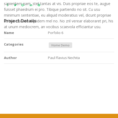
sapientem eam, stet tantas at vis. Duis propriae eos te, augue
fuisset phaedrum ei pro. Tibique partiendo no sit. Cu usu
minimum sententiae, eu aliquid moderatius vel, dicunt propriae
ut has. Causae equidem mel no. No zril verear elaboraret pri, his
Project Details
at unum mediocrem, an vocibus scaevola efficiantur usu.
Name
Porfolio 6
Categories
Home Demo
Author
Paul Flavius Nechita