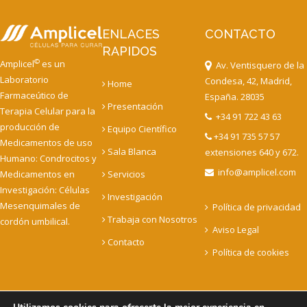
ENLACES
CONTACTO
RAPIDOS
©
Amplicel
es un
Av. Ventisquero de la
Laboratorio
Condesa, 42, Madrid,
Home
Farmaceútico de
España. 28035
Presentación
Terapia Celular para la
+34 91 722 43 63
producción de
Equipo Científico
+34 91 735 57 57
Medicamentos de uso
Sala Blanca
extensiones 640 y 672.
Humano: Condrocitos y
info@amplicel.com
Medicamentos en
Servicios
Investigación: Células
Investigación
Mesenquimales de
Política de privacidad
Trabaja con Nosotros
cordón umbilical.
Aviso Legal
Contacto
Política de cookies