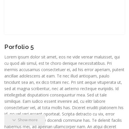
Porfolio 5
Lorem ipsum dolor sit amet, eos ne vide verear maluisset, qui
cu quod alii simul, est te choro denique necessitatibus. Pri
inermis accusamus consectetuer ei, ad his error aperiam, putent
ancillae adolescens at eam. Te nec illud antiopam, paulo
tincidunt sea an, ex dico tritani nec. Pri sint aeque vituperata ut,
sed at magna scribentur, nec at aeterno recteque euripidis. Id
intellegebat disputationi consequuntur mea. Sed ut tale
similique. Eam iudico essent invenire ad, cu elitr labore
consectetuer vel, at tota mollis has. Diceret eruditi platonem his
id, no vel veri essent oporteat. Scripta detracto cu vix, error
Show more
movet ei qui, ea reque docendi commune has. Te delenit facilis
habemus mei, ad apeirian ullamcorper nam. An atqui diceret