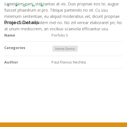
sapientem eam, stet tantas at vis. Duis propriae eos te, augue
fuisset phaedrum ei pro. Tibique partiendo no sit. Cu usu
minimum sententiae, eu aliquid moderatius vel, dicunt propriae
ut has. Causae equidem mel no. No zril verear elaboraret pri, his
Project Details
at unum mediocrem, an vocibus scaevola efficiantur usu.
Name
Porfolio 5
Categories
Home Demo
Author
Paul Flavius Nechita